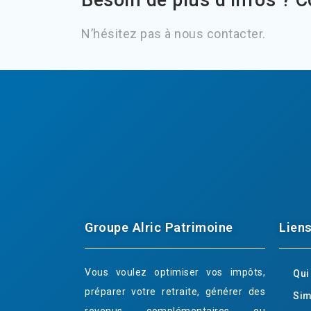
Besoin de plus d’infos ? 
N’hésitez pas à nous contacter.
Groupe Alric Patrimoine
Liens
Vous voulez optimiser vos impôts,
Qu
préparer votre retraite, générer des
Sim
revenus complémentaires ou