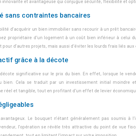
 innovante et avantageuse qui conjugue sécurité, flexibilité et opt
été sans contraintes bancaires
ilité d’acquérir un bien immobilier sans recourir à un prêt bancair
nez propriétaire d’un logement à un coût bien inférieur à celui
our d’autres projets, mais aussi d’éviter les lourds frais liés aux 
ctif grâce à la décote
décote significative sur le prix du bien. En effet, lorsque le ven
u bien. Cela se traduit par un investissement initial moindre e
 réel et tangible, tout en profitant d’un effet de levier économiqu
égligeables
avantageux. Le bouquet n’étant généralement pas soumis à l’im
ndeur, l’opération se révèle très attractive du point de vue fisc
 rendement, tout en limitant l’impact sur votre imposition.