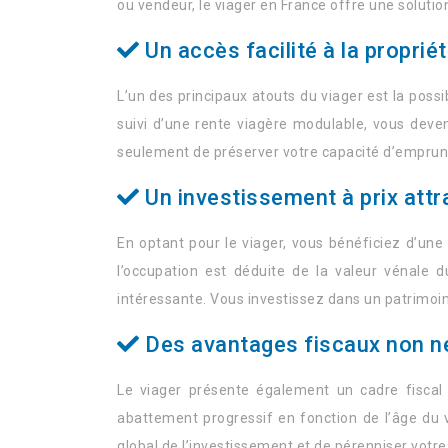
ou vendeur, le viager en France offre une solution
Un accès facilité à la propri
L’un des principaux atouts du viager est la possib
suivi d’une rente viagère modulable, vous deve
seulement de préserver votre capacité d’emprunt p
Un investissement à prix attra
En optant pour le viager, vous bénéficiez d’une 
l’occupation est déduite de la valeur vénale d
intéressante. Vous investissez dans un patrimoine
Des avantages fiscaux non n
Le viager présente également un cadre fiscal 
abattement progressif en fonction de l’âge du ve
global de l’investissement et de pérenniser votre