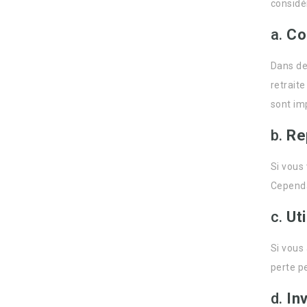
considér
a.
Co
Dans de
retrait
sont im
b.
Re
Si vous
Cependa
c.
Ut
Si vous
perte pe
d.
In