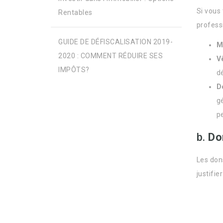
Si vous
Rentables
profess
GUIDE DE DÉFISCALISATION 2019-
M
2020 : COMMENT RÉDUIRE SES
V
IMPÔTS?
d
D
g
pe
b.
Do
Les don
justifi