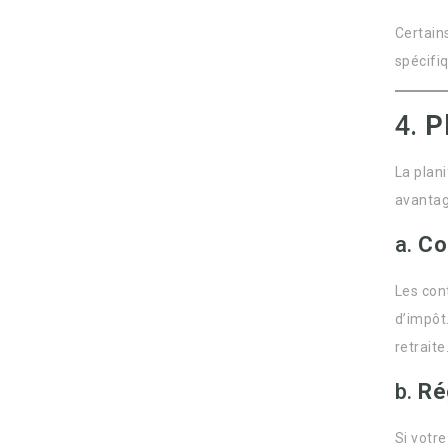
Certain
spécifi
4.
P
La plani
avantag
a.
Co
Les con
d’impôt
retraite
b.
Ré
Si votr