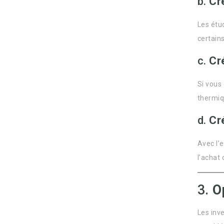
b.
Cr
Les étu
certains
c.
Cr
Si vous
thermiq
d.
Cr
Avec l’e
l’achat
3.
O
Les inv