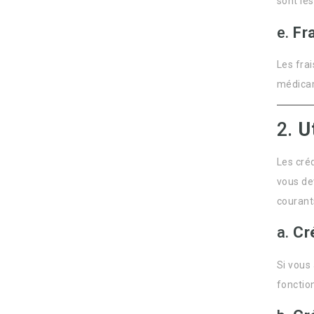
sont les
e.
Fr
Les fra
médicam
2.
U
Les cré
vous de
courant
a.
Cr
Si vous 
fonction