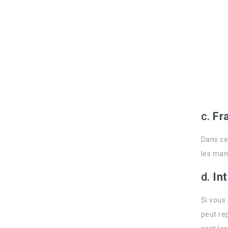
c.
Fr
Dans cer
les man
d.
In
Si vous
peut re