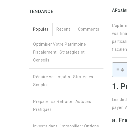
ARosie
TENDANCE
L’optimi
Popular
Recent
Comments
vos fin
particu
Optimiser Votre Patrimoine
fiscalem
Fiscalement : Stratégies et
Conseils
Réduire vos Impôts : Stratégies
1.
P
Simples
Les déd
Préparer sa Retraite : Astuces
payer. 
Pratiques
a.
Fr
Investir dans l’Immobilier : Options